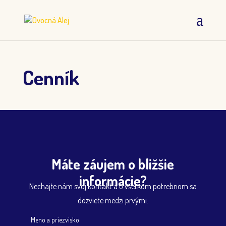
Cenník
Máte záujem o bližšie
informácie?
Nechajte nám svoj kontakt a o všetkom potrebnom sa
dozviete medzi prvými.