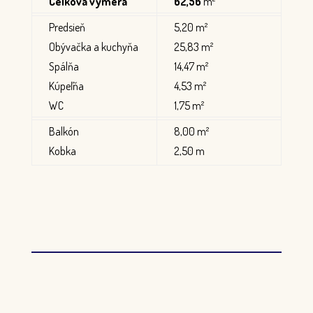
Celková výmera
62,56
m²
Predsieň
5,20 m²
Obývačka a kuchyňa
25,83 m²
Spálňa
14,47 m²
Kúpeľňa
4,53 m²
WC
1,75 m²
Balkón
8,00 m²
Kobka
2,50 m
Stiahnúť kartu bytu

161.900 €
171.900 €
Štandard