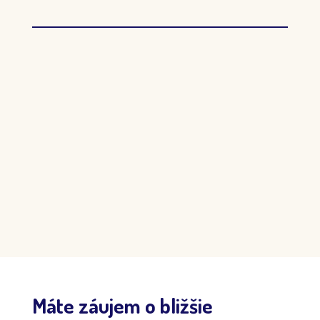
katastra a odovzdáme vám kľúče od nového bývania.
Galéria interiéru
Upozornenie:
Plochy bytov a jednotlivých miestností sú
orientačné. Vybavenie zobrazené v plánoch bytu (napr.
nábytok, elektrospotrebiče) nie je súčasťou dodávky.
Rozsah dodávky je presne špecifikovaný v technickom
štandarde bytu. Investor si vyhradzuje právo na drobné
úpravy.
Máte záujem o bližšie