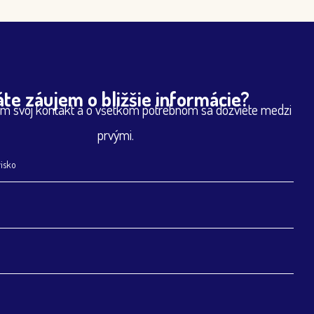
te záujem o bližšie informácie?
m svoj kontakt a o všetkom potrebnom sa dozviete medzi
prvými.