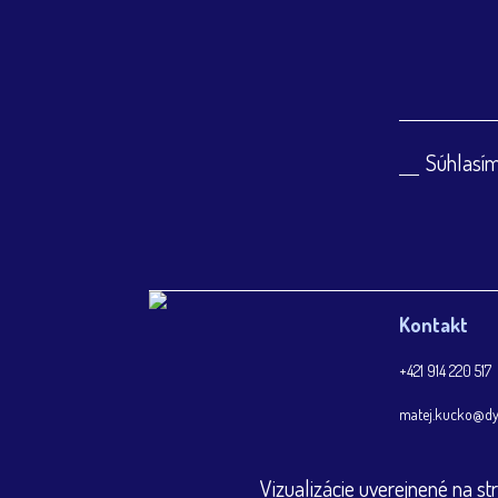
Súhlasím
Kontakt
+421 914 220 517
matej.kucko@dy
Vizualizácie uverejnené na s