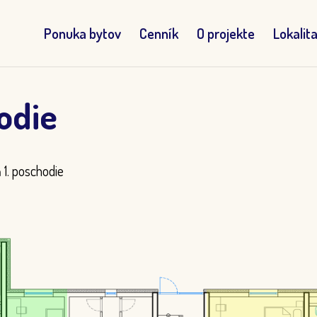
Ponuka bytov
Cenník
O projekte
Lokalit
odie
 1. poschodie