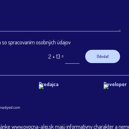
 so spracovaním osobných údajov
=
2 + 13
Odoslať
Predajca
Developer
nastyest.com
tránke www.ovocna-alej.sk majú informatívny charakter a nemus